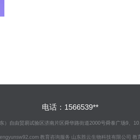
电话：1566539**
）自由贸易试验区济南片区舜华路街道2000号舜泰广场9、10、1
engyunsw92.com
教育咨询服务
山东胜云生物科技有限公司
教