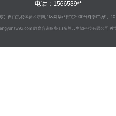
电话：1566539**
）自由贸易试验区济南片区舜华路街道2000号舜泰广场9、10、1
engyunsw92.com
教育咨询服务
山东胜云生物科技有限公司
教